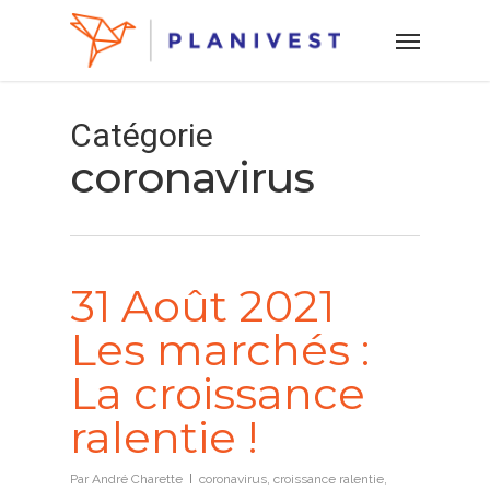
Skip
Menu
to
main
content
Catégorie
coronavirus
31 Août 2021
Les marchés :
La croissance
ralentie !
Par
André Charette
coronavirus
,
croissance ralentie
,