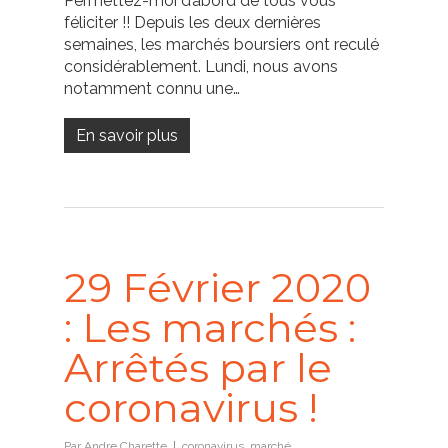
Permettez-moi d’abord de tous vous
féliciter !! Depuis les deux dernières
semaines, les marchés boursiers ont reculé
considérablement. Lundi, nous avons
notamment connu une…
En savoir plus
29 Février 2020
: Les marchés :
Arrêtés par le
coronavirus !
Par
Andre Charette
coronavirus
,
marché