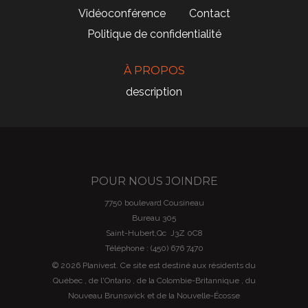
Vidéoconférence
Contact
Politique de confidentialité
À PROPOS
description
POUR NOUS JOINDRE
7750 boulevard Cousineau
Bureau 305
Saint-Hubert,Qc J3Z 0C8
Téléphone : (450) 676 7470
© 2026 Planivest. Ce site est destiné aux résidents du
Québec , de l'Ontario , de la Colombie-Britannique , du
Nouveau Brunswick et de la Nouvelle-Écosse