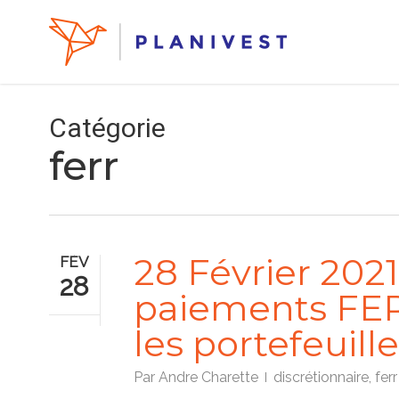
Skip
to
main
content
Catégorie
ferr
28 Février 202
FÉV
28
paiements FER
les portefeuill
Par
Andre Charette
discrétionnaire
,
ferr